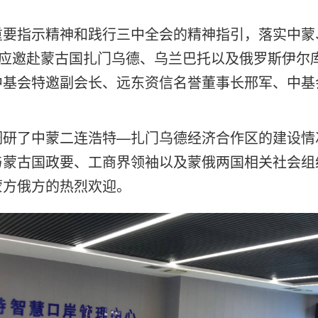
重要指示精神和践行三中全会的精神指引，落实中蒙
会应邀赴蒙古国扎门乌德、乌兰巴托以及俄罗斯伊尔
中基会特邀副会长、远东资信名誉董事长邢军、中基
调研了中蒙二连浩特—扎门乌德经济合作区的建设情
与蒙古国政要、工商界领袖以及蒙俄两国相关社会组
蒙方俄方的热烈欢迎。