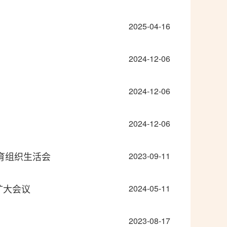
2025-04-16
2024-12-06
2024-12-06
2024-12-06
育组织生活会
2023-09-11
扩大会议
2024-05-11
2023-08-17