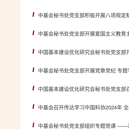
中基会秘书处党支部积极开展八项规定精
中基会秘书处党支部开展爱国主义教育
中国基本建设优化研究会秘书处党支部
中基会秘书处党支部开展党章党纪 专题
中国基本建设优化研究会秘书处党支部
中基会召开传达学习中国科协2024年
中基会秘书处党支部组织专题党课 —