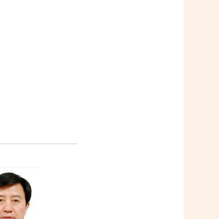
————————