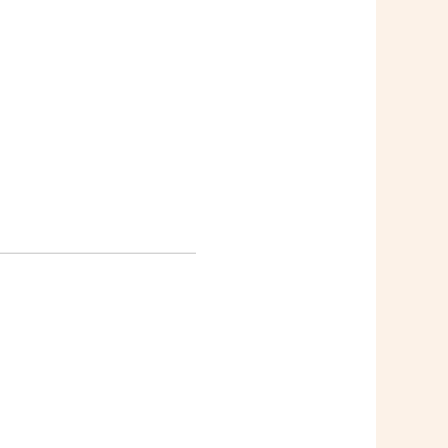
——————————