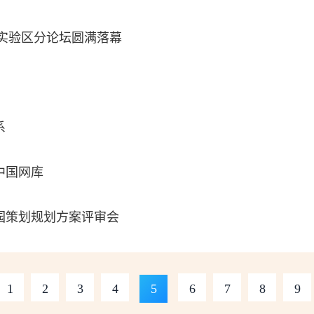
化实验区分论坛圆满落幕
系
中国网库
园策划规划方案评审会
1
2
3
4
5
6
7
8
9